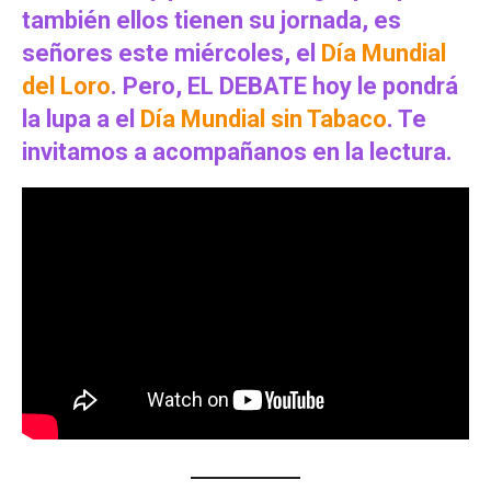
también ellos tienen su jornada, es
señores este miércoles, el
Día Mundial
del Loro
. Pero, EL DEBATE hoy le pondrá
la lupa a el
Día Mundial sin Tabaco
. Te
invitamos a acompañanos en la lectura.