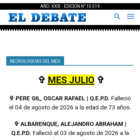
AÑO: XXIX - EDICION N°:10.519
NECROLOGICAS DEL MES
✞
MES JULIO
✞
✞
PERE GIL, OSCAR RAFAEL | Q.E.P.D.
Falleció
el 04 de agosto de 2026 a la edad de 73 años.
✞
ALBARENQUE, ALEJANDRO ABRAHAM |
Q.E.P.D.
Falleció el 03 de agosto de 2026 a la