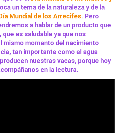
ca un tema de la naturaleza y de la
Día Mundial de los Arrecifes
. Pero
ndremos a hablar de un producto que
, que es saludable ya que nos
 el mismo momento del nacimiento
encia, tan importante como el agua
 producen nuestras vacas, porque hoy
Acompáñanos en la lectura.