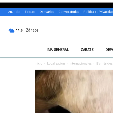
Anunciar
Edictos
Obituarios
Convocatorias
Política de Privacida
Zárate
C
14.6
INF. GENERAL
ZARATE
DEP
Inicio
Localización
Internacionales
Efemérides 