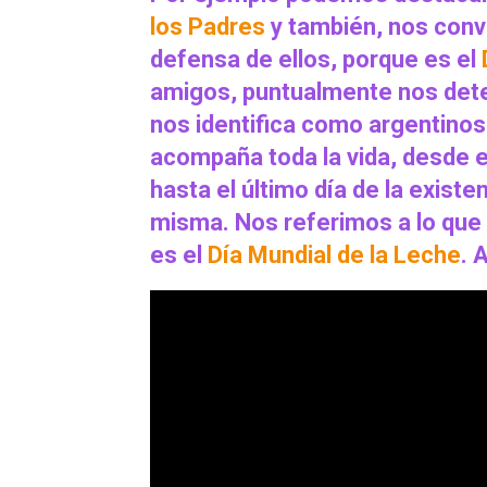
los Padres
y también, nos convo
defensa de ellos, porque es el
amigos, puntualmente nos dete
nos identifica como argentinos
acompaña toda la vida, desde
hasta el último día de la exist
misma. Nos referimos a lo que
es el
Día Mundial de la Leche
. 