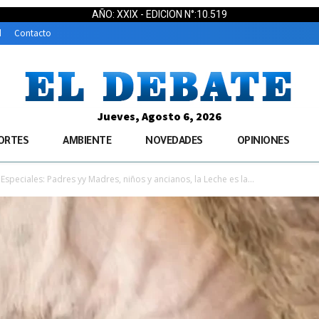
AÑO: XXIX - EDICION N°:10.519
d
Contacto
Jueves, Agosto 6, 2026
ORTES
AMBIENTE
NOVEDADES
OPINIONES
Especiales: Padres yy Madres, niños y ancianos, la Leche es la...