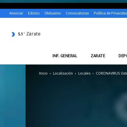
Anunciar
Edictos
Obituarios
Convocatorias
Política de Privacida
Zárate
C
5.1
INF. GENERAL
ZARATE
DEP
Inicio
Localización
Locales
CORONAVIRUS: Este m