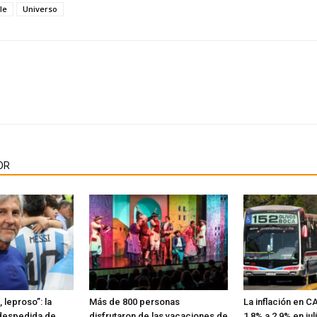
le
Universo
OR
 leproso”: la
Más de 800 personas
La inflación en 
despedida de
disfrutaron de las vacaciones de
1,8% a 2,9% en jul