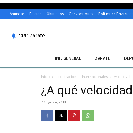
Anunciar
Edictos
Obituarios
Convocatorias
Política de Privacida
Zárate
C
10.3
INF. GENERAL
ZARATE
DEP
Inicio
Localización
Internacionales
¿A qué velo
¿A qué velocidad
10 agosto, 2018