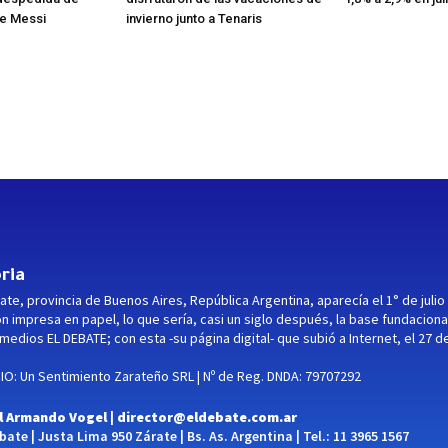
ge Messi
invierno junto a Tenaris
ria
ate, provincia de Buenos Aires, República Argentina, aparecía el 1° de julio
ón impresa en papel, lo que sería, casi un siglo después, la base fundaciona
medios EL DEBATE; con esta -su página digital- que subió a Internet, el 27 d
O: Un Sentimiento Zarateño SRL | Nº de Reg. DNDA: 79707292
l Armando Vogel |
director@eldebate.com.ar
ate | Justa Lima 950 Zárate | Bs. As. Argentina | Tel.: 11 3965 1567