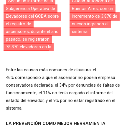
Según un informe de la
Ciudad Autónoma de
Subgerencia Operativa de
Buenos Aires, con​ un
Elevadores del GCBA sobre
incremento de 3.870 de
el registro de
nuevos ingresos al
ascensores, durante el año
sistema.
pasado​, ​se registraron
78.870 elevadores en la
​Entre las causas más comunes de clausura​, el
46% correspondió a que el ascensor no pose​ía​ empresa
conservadora declarada, el 34% por denuncias de faltas de
funcionamiento; el 11% no tenía cargado el informe del
estado del elevador, y el 9% por no estar registrado en el
sistema.
LA PREVENCIÓN COMO MEJOR HERRAMIENTA