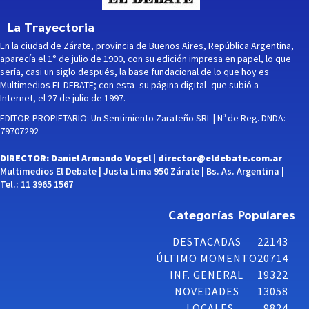
La Trayectoria
En la ciudad de Zárate, provincia de Buenos Aires, República Argentina,
aparecía el 1° de julio de 1900, con su edición impresa en papel, lo que
sería, casi un siglo después, la base fundacional de lo que hoy es
Multimedios EL DEBATE; con esta -su página digital- que subió a
Internet, el 27 de julio de 1997.
EDITOR-PROPIETARIO: Un Sentimiento Zarateño SRL | Nº de Reg. DNDA:
79707292
DIRECTOR: Daniel Armando Vogel |
director@eldebate.com.ar
Multimedios El Debate | Justa Lima 950 Zárate | Bs. As. Argentina |
Tel.: 11 3965 1567
Categorías Populares
DESTACADAS
22143
ÚLTIMO MOMENTO
20714
INF. GENERAL
19322
NOVEDADES
13058
LOCALES
9824