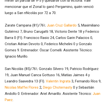
meter un parcial de 9-5 y quedarse con la victoria. Vale
mencionar que el Zonal lo ganó Pergamino, quién venció
luego a San nNcolás por 72 a 70.
Zarate Campana (81)/76\:
Juan Cruz Gallardo
5, Maximiliano
Gutiérrez 7, Bruno Carugatti 18, Victorio Dente 18 y Federico
Barra 0 (FI). Francisco Rasio 24, Carlos Garin Palacios 0,
Cristian Adrian Devoto 0, Federico Michelini 0 y Gonzalo
Gomes 9. Entrenador: Óscar Comelli. Asistente Técnico:
Ignacio Murillo.
San Nicolás (85)/76\: Gonzalo Silvero 19, Patricio Rodríguez
19, Juan Manuel Canca Gottuso 16, Matías Jaimes 4 y
Leandro Saavedra 13 (FI).
Valentin Ingrata
3, Fernando Ríos 9,
Nicolas Maffei Flores
2,
Diego Choternasty
0 y Sebastián
Andollo 0. Entrenador: Ariel Amarillo. Asistente Técnico:
Juan
Paez
.