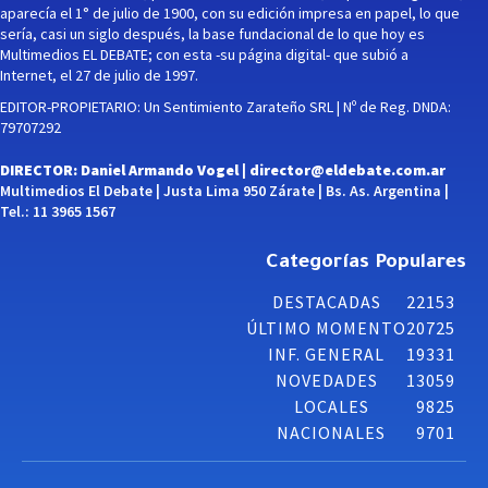
aparecía el 1° de julio de 1900, con su edición impresa en papel, lo que
sería, casi un siglo después, la base fundacional de lo que hoy es
Multimedios EL DEBATE; con esta -su página digital- que subió a
Internet, el 27 de julio de 1997.
EDITOR-PROPIETARIO: Un Sentimiento Zarateño SRL | Nº de Reg. DNDA:
79707292
DIRECTOR: Daniel Armando Vogel |
director@eldebate.com.ar
Multimedios El Debate | Justa Lima 950 Zárate | Bs. As. Argentina |
Tel.: 11 3965 1567
Categorías Populares
DESTACADAS
22153
ÚLTIMO MOMENTO
20725
INF. GENERAL
19331
NOVEDADES
13059
LOCALES
9825
NACIONALES
9701