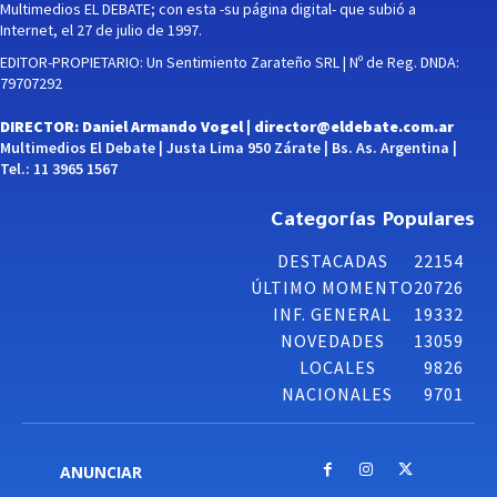
Multimedios EL DEBATE; con esta -su página digital- que subió a
Internet, el 27 de julio de 1997.
EDITOR-PROPIETARIO: Un Sentimiento Zarateño SRL | Nº de Reg. DNDA:
79707292
DIRECTOR: Daniel Armando Vogel |
director@eldebate.com.ar
Multimedios El Debate | Justa Lima 950 Zárate | Bs. As. Argentina |
Tel.: 11 3965 1567
Categorías Populares
DESTACADAS
22154
ÚLTIMO MOMENTO
20726
INF. GENERAL
19332
NOVEDADES
13059
LOCALES
9826
NACIONALES
9701
ANUNCIAR