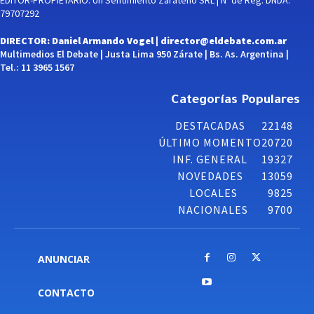
EDITOR-PROPIETARIO: Un Sentimiento Zarateño SRL | Nº de Reg. DNDA:
79707292
DIRECTOR: Daniel Armando Vogel |
director@eldebate.com.ar
Multimedios El Debate | Justa Lima 950 Zárate | Bs. As. Argentina |
Tel.: 11 3965 1567
Categorías Populares
DESTACADAS
22148
ÚLTIMO MOMENTO
20720
INF. GENERAL
19327
NOVEDADES
13059
LOCALES
9825
NACIONALES
9700
ANUNCIAR
CONTACTO