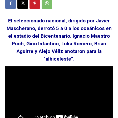
El seleccionado nacional, dirigido por Javier
Mascherano, derrotó 5 a 0 a los oceánicos en
el estadio del Bicentenario. Ignacio Maestro
Puch, Gino Infantino, Luka Romero, Brian
Aguirre y Alejo Véliz anotaron para la
“albiceleste”.