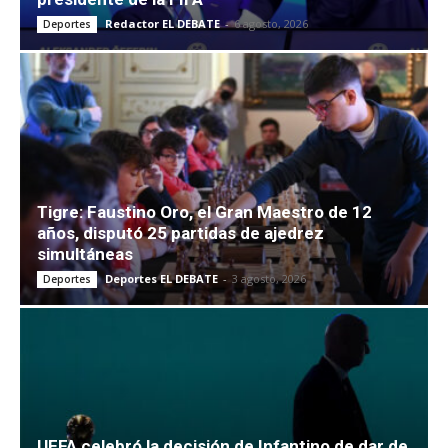
Redactor EL DEBATE
-
6 agosto, 2026
Deportes
Tigre: Faustino Oro, el Gran Maestro de 12
años, disputó 25 partidas de ajedrez
simultáneas
Deportes EL DEBATE
-
3 agosto, 2026
Deportes
UEFA celebró la decisión de Infantino de dar de