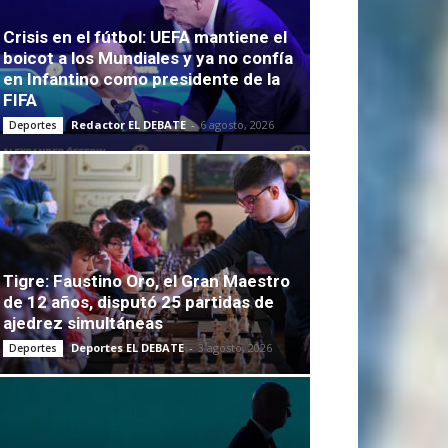
Crisis en el fútbol: UEFA mantiene el
boicot a los Mundiales y ya no confía
en Infantino como presidente de la
FIFA
Redactor EL DEBATE
-
6 agosto, 2026
Deportes
Tigre: Faustino Oro, el Gran Maestro
de 12 años, disputó 25 partidas de
ajedrez simultáneas
Deportes EL DEBATE
-
3 agosto, 2026
Deportes