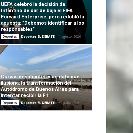
UEFA celebró la decisión de
Infantino de dar de baja el FIFA
Forward Enterprise, pero redobló la
apuesta: “Debemos identificar a los
responsables”
Deportes EL DEBATE
-
1 agosto, 2026
Deportes
Curvas desafiantes y un dato que
ilusiona: la transformación del
Autódromo de Buenos Aires para
intentar recibir la F1
Deportes EL DEBATE
-
30 julio, 2026
Deportes