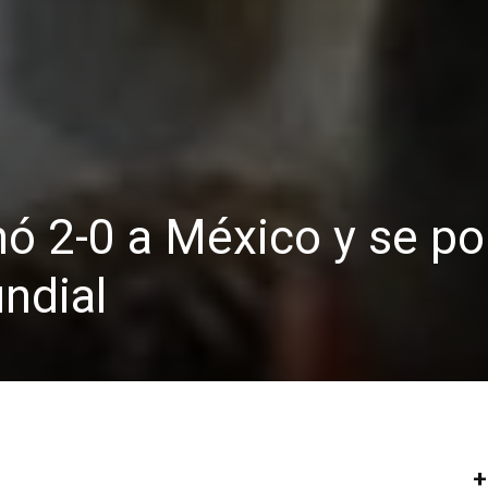
nó 2-0 a México y se p
undial
+