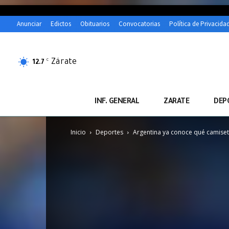
Anunciar
Edictos
Obituarios
Convocatorias
Política de Privacida
Zárate
C
12.7
INF. GENERAL
ZARATE
DEP
Inicio
Deportes
Argentina ya conoce qué camisetas