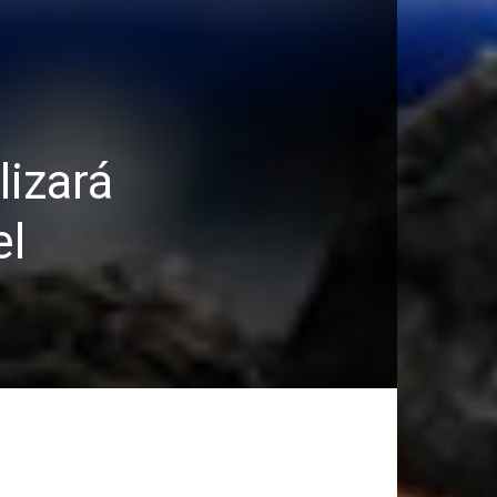
lizará
el