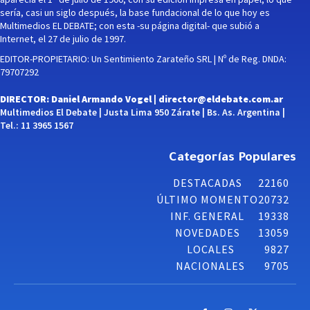
sería, casi un siglo después, la base fundacional de lo que hoy es
Multimedios EL DEBATE; con esta -su página digital- que subió a
Internet, el 27 de julio de 1997.
EDITOR-PROPIETARIO: Un Sentimiento Zarateño SRL | Nº de Reg. DNDA:
79707292
DIRECTOR: Daniel Armando Vogel |
director@eldebate.com.ar
Multimedios El Debate | Justa Lima 950 Zárate | Bs. As. Argentina |
Tel.: 11 3965 1567
Categorías Populares
DESTACADAS
22160
ÚLTIMO MOMENTO
20732
INF. GENERAL
19338
NOVEDADES
13059
LOCALES
9827
NACIONALES
9705