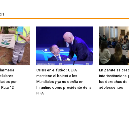
OR
darmería
Crisis en el fútbol: UEFA
En Zárate se cre
elulares
mantiene el boicot a los
interinstituciona
viados por
Mundiales y ya no confía en
los derechos de n
 Ruta 12
Infantino como presidente de la
adolescentes
FIFA