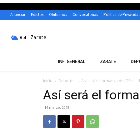
Anunciar
Edictos
Obituarios
Convocatorias
Política de Privacida
Zárate
C
6.4
INF. GENERAL
ZARATE
DEP
Inicio
Deportes
Así será el formativo del Oficial
Así será el forma
14 marzo, 2018