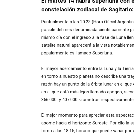
El martes 14 habrá Superluna con el
constelación zodiacal de Sagitario:
Puntualmente a las 20:23 (Hora Oficial Argentin
posible del mes denominada científicamente peri
mismo día con el ingreso a la fase de Luna llena
satélite natural aparecerá a la vista notableme
popularmente es llamado Superluna.
El mayor acercamiento entre la Luna y la Tierra
en torno a nuestro planeta no describe una tray
razón hay un punto de la órbita lunar en el que 
en el que está más lejos llamado apogeo, si
356.000 y 407.000 kilómetros respectivamente
El mejor momento para apreciar esta espectacul
asome hacia el horizonte Sureste. Por ello la 
torno a las 18:15, horario que puede variar por 