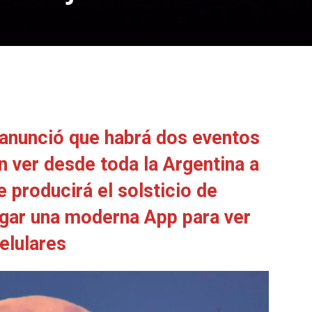
s anunció que habrá dos eventos
 ver desde toda la Argentina a
 producirá el solsticio de
rgar una moderna App para ver
elulares