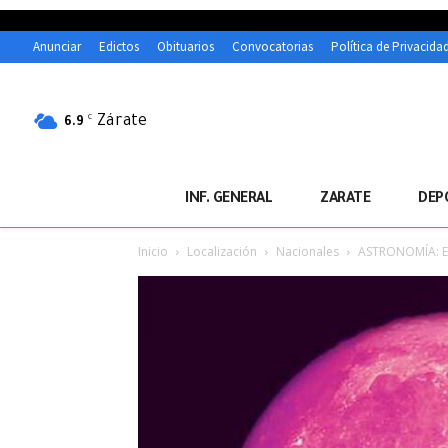
Anunciar
Edictos
Obituarios
Convocatorias
Política de Privacida
Zárate
C
6.9
INF. GENERAL
ZARATE
DEP
Inicio
Localización
Nacionales
ASTRONOMÍA: Es