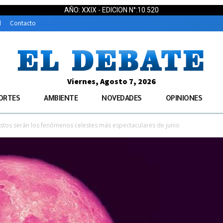
AÑO: XXIX - EDICION N°:10.520
d
Contacto
Viernes, Agosto 7, 2026
ORTES
AMBIENTE
NOVEDADES
OPINIONES
tos serán los fenómenos celestes más espectaculares de junio