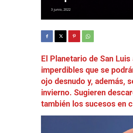
3 junio, 2022
El Planetario de San Lui
imperdibles que se podrán
ojo desnudo y, además, se
invierno. Sugieren desca
también los sucesos en c