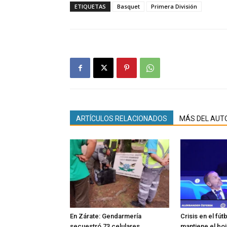
ETIQUETAS
Basquet
Primera División
ARTÍCULOS RELACIONADOS
MÁS DEL AUT
En Zárate: Gendarmería
Crisis en el fút
secuestró 73 celulares
mantiene el boi