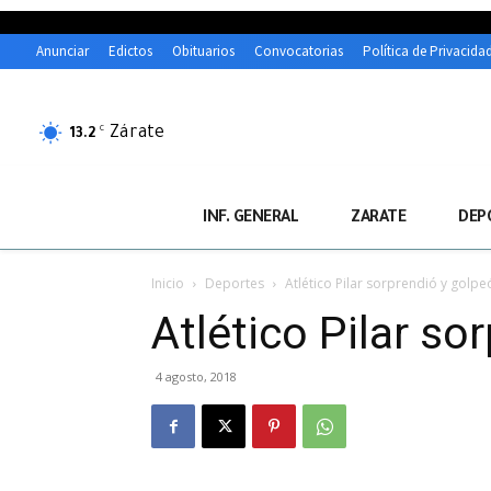
Anunciar
Edictos
Obituarios
Convocatorias
Política de Privacida
Zárate
C
13.2
INF. GENERAL
ZARATE
DEP
Inicio
Deportes
Atlético Pilar sorprendió y golp
Atlético Pilar s
4 agosto, 2018