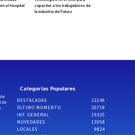
 en el Hospital
capacitar a los trabajadores de
la industria del futuro
Categorías Populares
 de
DESTACADAS
22146
l de
ÚLTIMO MOMENTO
20718
e
INF. GENERAL
19325
NOVEDADES
13058
LOCALES
9824