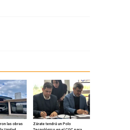
on las obras
Zárate tendrá un Polo
la Unidad
Tecnológico en el CGC para