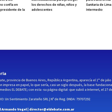
no confía en
los derechos de niñas, niños y
Sanitaria de Lima
 presidente de la
adolescentes
Intermedio
ria
ate, provincia de Buenos Aires, República Argentina, aparecía el 1° de julio
ón impresa en papel, lo que sería, casi un siglo después, la base fundaciona
medios EL DEBATE; con esta -su página digital- que subió a Internet, el 27 d
O: Un Sentimiento Zarateño SRL | Nº de Reg. DNDA: 79707292
l Armando Vogel |
director@eldebate.com.ar