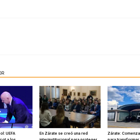
OR
bol: UEFA
En Zárate se creó una red
Zárate: Comenzar
cot a los
interinstitucional para proteger
para transformar 