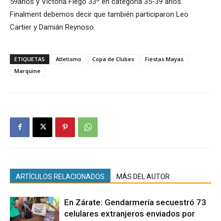
59años y Victoria Flego 33º en categoría 35-39 años.
Finalment debemos decir que también participaron Leo
Cartier y Damián Reynoso.
ETIQUETAS
Atletismo
Copa de Clubes
Fiestas Mayas
Marquine
ARTÍCULOS RELACIONADOS
MÁS DEL AUTOR
En Zárate: Gendarmería secuestró 73
celulares extranjeros enviados por