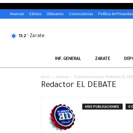
Anunciar
Edictos
Obituarios
Convocatorias
Política de Privacida
Zárate
C
13.2
INF. GENERAL
ZARATE
DEP
Inicio
Autores
Publicaciones por Redactor EL DE
Redactor EL DEBATE
6933 PUBLICACIONES
0 