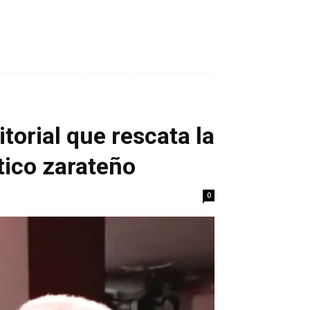
torial que rescata la
ático zarateño
0