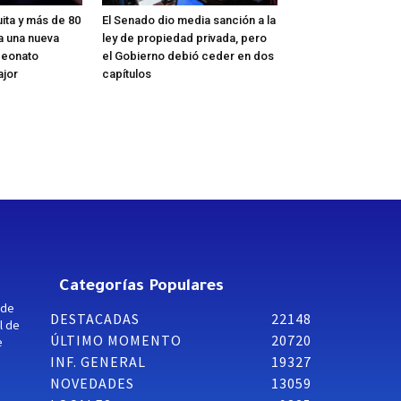
ita y más de 80
El Senado dio media sanción a la
a una nueva
ley de propiedad privada, pero
peonato
el Gobierno debió ceder en dos
ajor
capítulos
Categorías Populares
 de
DESTACADAS
22148
l de
ÚLTIMO MOMENTO
20720
e
INF. GENERAL
19327
NOVEDADES
13059