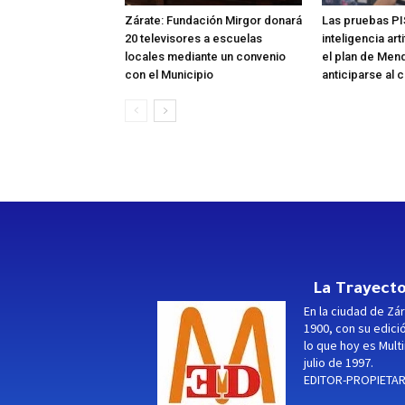
Zárate: Fundación Mirgor donará
Las pruebas PI
20 televisores a escuelas
inteligencia art
locales mediante un convenio
el plan de Men
con el Municipio
anticiparse al 
La Trayecto
En la ciudad de Zár
1900, con su edici
lo que hoy es Multi
julio de 1997.
EDITOR-PROPIETARI