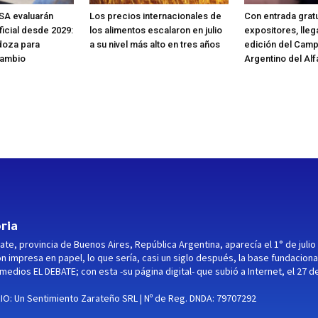
SA evaluarán
Los precios internacionales de
Con entrada gratu
ificial desde 2029:
los alimentos escalaron en julio
expositores, lleg
doza para
a su nivel más alto en tres años
edición del Cam
cambio
Argentino del Alf
ria
ate, provincia de Buenos Aires, República Argentina, aparecía el 1° de julio
ón impresa en papel, lo que sería, casi un siglo después, la base fundaciona
medios EL DEBATE; con esta -su página digital- que subió a Internet, el 27 d
O: Un Sentimiento Zarateño SRL | Nº de Reg. DNDA: 79707292