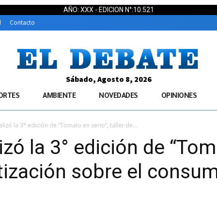
AÑO: XXX - EDICION N°:10.521
d
Contacto
Sábado, Agosto 8, 2026
ORTES
AMBIENTE
NOVEDADES
OPINIONES
lizó la 3° edición de “Tomalo en serio”, taller de...
izó la 3° edición de “Tom
ntización sobre el consu