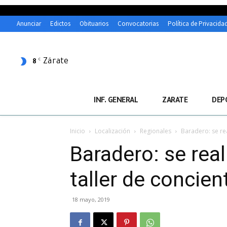
Anunciar
Edictos
Obituarios
Convocatorias
Política de Privacida
Zárate
C
8
INF. GENERAL
ZARATE
DEP
Inicio
Localización
Regionales
Baradero: se rea
Baradero: se real
taller de concie
18 mayo, 2019