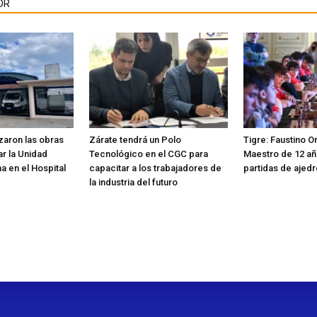
OR
aron las obras
Zárate tendrá un Polo
Tigre: Faustino Or
r la Unidad
Tecnológico en el CGC para
Maestro de 12 añ
ma en el Hospital
capacitar a los trabajadores de
partidas de ajed
la industria del futuro