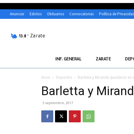
Anunciar
Edictos
Obituarios
Convocatorias
Política de Privacida
Zárate
C
13.8
INF. GENERAL
ZARATE
DEP
Inicio
Deportes
Barletta y Miranda quedaron en 
Barletta y Miran
5 septiembre, 2017