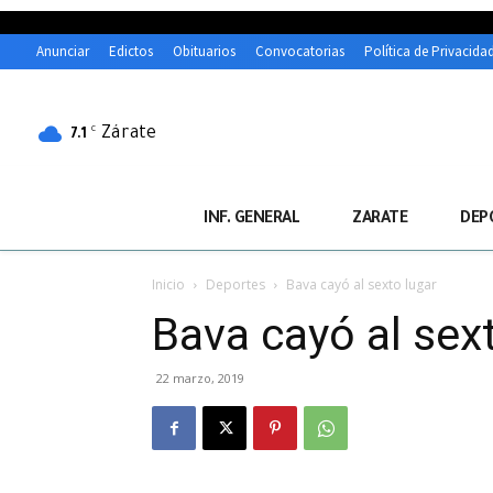
Anunciar
Edictos
Obituarios
Convocatorias
Política de Privacida
Zárate
C
7.1
INF. GENERAL
ZARATE
DEP
Inicio
Deportes
Bava cayó al sexto lugar
Bava cayó al sex
22 marzo, 2019