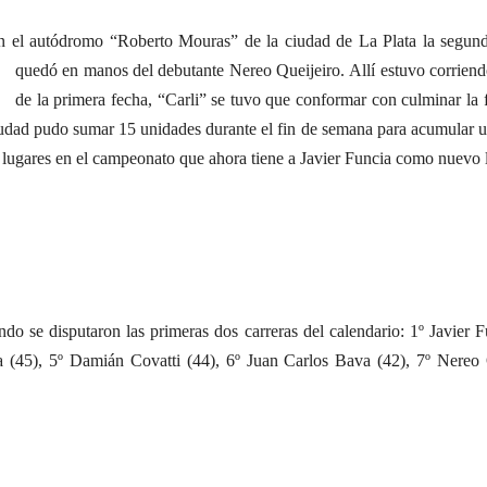
 en el autódromo “Roberto Mouras” de la ciudad de La Plata la segu
quedó en manos del debutante Nereo Queijeiro.
Allí estuvo corrien
de la primera fecha, “Carli” se tuvo que conformar con culminar la f
iudad pudo sumar 15 unidades durante el fin de semana para acumular un
 lugares en el campeonato que ahora tiene a Javier Funcia como nuevo l
ndo se disputaron las primeras dos carreras del calendario: 1º Javier 
(45), 5º Damián Covatti (44), 6º Juan Carlos Bava (42), 7º Nereo Qu