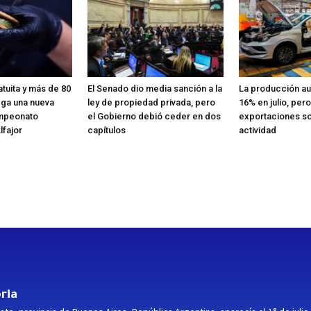
tuita y más de 80
El Senado dio media sanción a la
La producción au
ega una nueva
ley de propiedad privada, pero
16% en julio, pero
ampeonato
el Gobierno debió ceder en dos
exportaciones so
lfajor
capítulos
actividad
ria