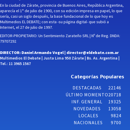
En la ciudad de Zárate, provincia de Buenos Aires, República Argentina,
aparecía el 1° de julio de 1900, con su edición impresa en papel, lo que
sería, casi un siglo después, la base fundacional de lo que hoy es
Multimedios EL DEBATE; con esta -su página digital- que subió a
Internet, el 27 de julio de 1997.
EDITOR-PROPIETARIO: Un Sentimiento Zarateño SRL | Nº de Reg. DNDA:
79707292
DIRECTOR: Daniel Armando Vogel |
director@eldebate.com.ar
Multimedios El Debate | Justa Lima 950 Zárate | Bs. As. Argentina |
Tel.: 11 3965 1567
Categorías Populares
DESTACADAS
22146
ÚLTIMO MOMENTO
20718
INF. GENERAL
19325
NOVEDADES
13058
LOCALES
9824
NACIONALES
9700