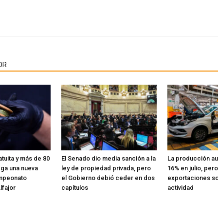
OR
tuita y más de 80
El Senado dio media sanción a la
La producción au
ega una nueva
ley de propiedad privada, pero
16% en julio, pero
ampeonato
el Gobierno debió ceder en dos
exportaciones so
lfajor
capítulos
actividad