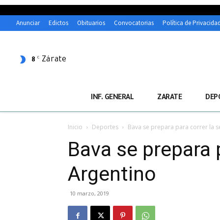
Anunciar
Edictos
Obituarios
Convocatorias
Política de Privacida
Zárate
C
8
INF. GENERAL
ZARATE
DEP
Inicio
Deportes
Bava se prepara para correr la 
Bava se prepara 
Argentino
10 marzo, 2019