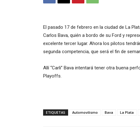
El pasado 17 de febrero en la ciudad de La Pl
Carlos Bava, quién a bordo de su Ford y repre
excelente tercer lugar. Ahora los pilotos tendr
segunda competencia, que será el fin de sema
Allí “Carli” Bava intentará tener otra buena 
Playoffs.
ETIQUETAS
Automovilismo
Bava
La Plata