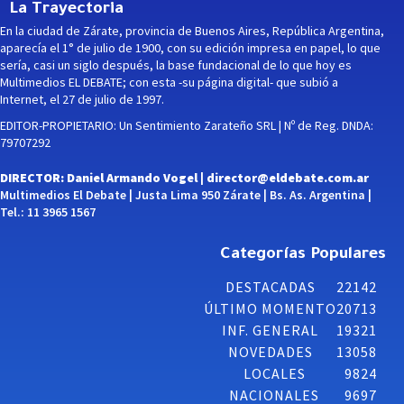
La Trayectoria
En la ciudad de Zárate, provincia de Buenos Aires, República Argentina,
aparecía el 1° de julio de 1900, con su edición impresa en papel, lo que
sería, casi un siglo después, la base fundacional de lo que hoy es
Multimedios EL DEBATE; con esta -su página digital- que subió a
Internet, el 27 de julio de 1997.
EDITOR-PROPIETARIO: Un Sentimiento Zarateño SRL | Nº de Reg. DNDA:
79707292
DIRECTOR: Daniel Armando Vogel |
director@eldebate.com.ar
Multimedios El Debate | Justa Lima 950 Zárate | Bs. As. Argentina |
Tel.: 11 3965 1567
Categorías Populares
DESTACADAS
22142
ÚLTIMO MOMENTO
20713
INF. GENERAL
19321
NOVEDADES
13058
LOCALES
9824
NACIONALES
9697