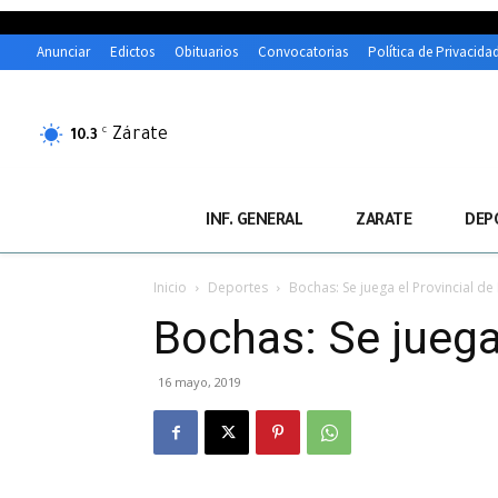
Anunciar
Edictos
Obituarios
Convocatorias
Política de Privacida
Zárate
C
10.3
INF. GENERAL
ZARATE
DEP
Inicio
Deportes
Bochas: Se juega el Provincial de
Bochas: Se juega
16 mayo, 2019