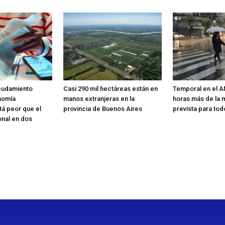
deudamiento
Casi 290 mil hectáreas están en
Temporal en el A
onomía
manos extranjeras en la
horas más de la mi
á peor que el
provincia de Buenos Aires
prevista para to
nal en dos