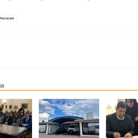
Huracan
OR