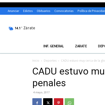
Anunciar
Edictos
Obituarios
Convocatorias
Política de Privacida
Zárate
C
14.1
INF. GENERAL
ZARATE
DEP
Inicio
Deportes
CADU estuvo muy cerca de la glor
CADU estuvo muy 
penales
4 mayo, 2017