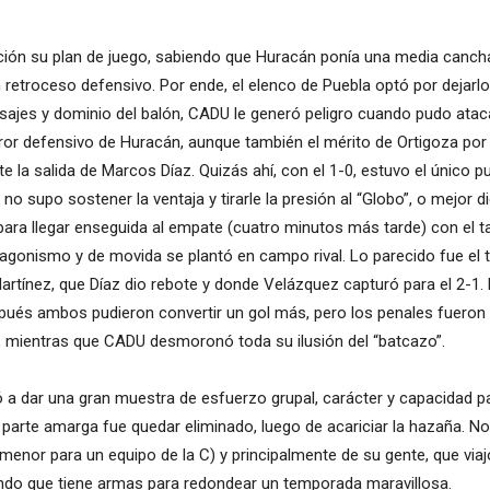
cción su plan de juego, sabiendo que Huracán ponía una media canc
troceso defensivo. Por ende, el elenco de Puebla optó por dejarlo ju
sajes y dominio del balón, CADU le generó peligro cuando pudo atac
ror defensivo de Huracán, aunque también el mérito de Ortigoza por i
te la salida de Marcos Díaz. Quizás ahí, con el 1-0, estuvo el único
o supo sostener la ventaja y tirarle la presión al “Globo”, o mejor 
para llegar enseguida al empate (cuatro minutos más tarde) con el t
onismo y de movida se plantó en campo rival. Lo parecido fue el t
rtínez, que Díaz dio rebote y donde Velázquez capturó para el 2-1. 
spués ambos pudieron convertir un gol más, pero los penales fueron 
d, mientras que CADU desmoronó toda su ilusión del “batcazo”.
ió a dar una gran muestra de esfuerzo grupal, carácter y capacidad p
 parte amarga fue quedar eliminado, luego de acariciar la hazaña. N
menor para un equipo de la C) y principalmente de su gente, que viaj
ndo que tiene armas para redondear un temporada maravillosa.