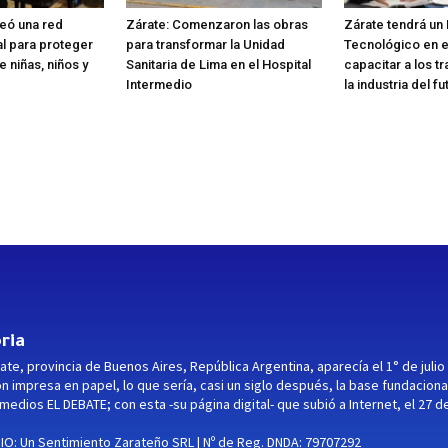
reó una red
Zárate: Comenzaron las obras
Zárate tendrá un
nal para proteger
para transformar la Unidad
Tecnológico en e
 niñas, niños y
Sanitaria de Lima en el Hospital
capacitar a los t
Intermedio
la industria del fu
ria
ate, provincia de Buenos Aires, República Argentina, aparecía el 1° de julio
ón impresa en papel, lo que sería, casi un siglo después, la base fundaciona
medios EL DEBATE; con esta -su página digital- que subió a Internet, el 27 d
O: Un Sentimiento Zarateño SRL | Nº de Reg. DNDA: 79707292