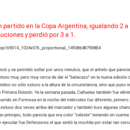
 partido en la Copa Argentina, igualando 2 a
uciones y perdió por 3 a 1.
ició y se permitió soñar por unos minutos, que el anhelo que parecía
stuvo muy, pero muy cerca de dar el “batacazo” en la nueva edición d
dos no sólo estuvo a la altura de la circunstancia, sino que puso en
 Primera División. Ya la semana pasada, Cañuelas también fue elimina
currido en Formosa en la noche del miércoles fue diferente, primero
 estuvo dos veces arriba del marcador y también tuvo algunas chan
 un principio, todo parecía que era color “celeste” teniendo en cuen
 ejecutar fue Defensores el que sintió la mochila por estar tan cerca 