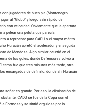
ha con jugadores de buen pie (Montenegro,
gar al “Globo” y luego salir rápido de
arlo con velocidad. Obviamente que la apertura
r a pelear una pelota que parecía
 punto a reprochar para CADU o el mayor mérito
dicho Huracán apretó el acelerador y enseguida
anto de Mendoza. Algo similar ocurrió en el
ema de los goles, donde Defensores volvió a
El tema fue que tres minutos más tarde, otra
los encargados de definirlo, donde ahí Huracán
ara soñar en grande. Por eso, la eliminación de
o obstante, CADU se fue de la Copa con el
ó a Formosa y se sintió orgullosa por lo