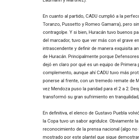
Laumann y Martínez).
En cuanto al partido, CADU cumplió a la perfe
Toranzo, Pussetto y Romeo Gamarra), pero sin re
contragolpe. Y si bien, Huracán tuvo buenos pa
del marcador, tuvo que ver más con el grave er
intrascendente y definir de manera exquisita an
de Huracán. Principalmente porque Defensores n
dejó en claro por qué es un equipo de Primera 
complemento, aunque ahí CADU tuvo más protag
ponerse al frente, con un tremedo remate de Ma
vez Mendoza puso la paridad para el 2 a 2. De
transformó su gran sufrimiento en tranquilida
En definitiva, el elenco de Gustavo Puebla volv
la Copa tuvo un sabor agridulce. Obviamente la
reconocimiento de la prensa nacional (algo no 
mostrado por este plantel que sigue demostra