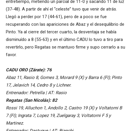
entretiempo, metiendo un parcial de 11-0 y sacando 11 de luz
(37-48). A partir de ahí el “celeste” tuvo que venir de atrás.
Llegó a perder por 17 (44-61), pero de a poco se fue
recuperando con las apariciones de Abaz y el desequilibrio de
Pinto. Ya al cierre del tercer cuarto, la desventaja se había
disminuído a 8 (55-63) y en el último CADU lo tuvo a tiro para
revertirlo, pero Regatas se mantuvo firme y supo cerrarlo a su
favor.
CADU ORO (Zárate): 76
Abaz 11, Rasio 8, Gomes 3, Morard 9 (X) y Barra 6 (FI); Pinto
17, Jelavich 14, Cedro 8 y Lichner.
Entrenador: Petrella | AT: Rasio
Regatas (San Nicolás): 82
Rossi 19, Alluchon 1, Andollo 2, Castro 19 (X) y Voltatorni B
7 (FI); Ingrata 7, Lopez 19, Zuelgaray 3, Voltatorni F 5 y
Martinez.
Entrenador: Dastugue | AT: Bianchi