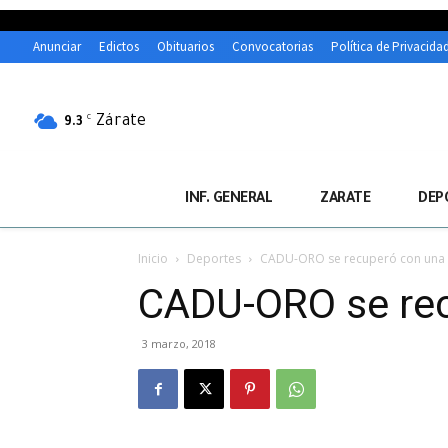
Anunciar
Edictos
Obituarios
Convocatorias
Política de Privacida
Zárate
C
9.3
INF. GENERAL
ZARATE
DEP
Inicio
Deportes
CADU-ORO se recuperó con una a
CADU-ORO se rec
3 marzo, 2018