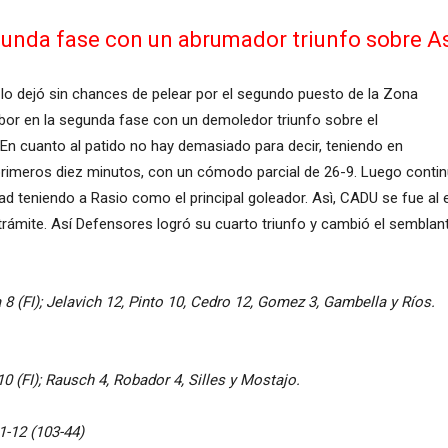
unda fase con un abrumador triunfo sobre Ast
e lo dejó sin chances de pelear por el segundo puesto de la Zona
or en la segunda fase con un demoledor triunfo sobre el
 En cuanto al patido no hay demasiado para decir, teniendo en
s primeros diez minutos, con un cómodo parcial de 26-9. Luego cont
 teniendo a Rasio como el principal goleador. Asì, CADU se fue al 
rámite. Así Defensores logró su cuarto triunfo y cambió el semblant
8 (FI); Jelavich 12, Pinto 10, Cedro 12, Gomez 3, Gambella y Ríos.
0 (FI); Rausch 4, Robador 4, Silles y Mostajo.
21-12 (103-44)