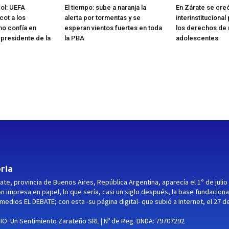
bol: UEFA
El tiempo: sube a naranja la
En Zárate se cre
cot a los
alerta por tormentas y se
interinstituciona
no confía en
esperan vientos fuertes en toda
los derechos de n
 presidente de la
la PBA
adolescentes
ria
ate, provincia de Buenos Aires, República Argentina, aparecía el 1° de julio
ón impresa en papel, lo que sería, casi un siglo después, la base fundaciona
medios EL DEBATE; con esta -su página digital- que subió a Internet, el 27 d
O: Un Sentimiento Zarateño SRL | Nº de Reg. DNDA: 79707292