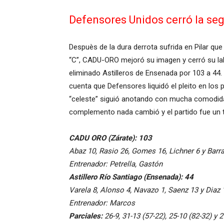
Defensores Unidos cerró la seg
Despuès de la dura derrota sufrida en Pilar qu
“C”, CADU-ORO mejoró su imagen y cerró su lab
eliminado Astilleros de Ensenada por 103 a 44.
cuenta que Defensores liquidó el pleito en lo
“celeste” siguió anotando con mucha comodidad
complemento nada cambió y el partido fue un t
CADU ORO (Zárate): 103
Abaz 10, Rasio 26, Gomes 16, Lichner 6 y Barra 
Entrenador: Petrella, Gastón
Astillero Río Santiago (Ensenada): 44
Varela 8, Alonso 4, Navazo 1, Saenz 13 y Diaz 1
Entrenador: Marcos
Parciales:
26-9, 31-13 (57-22), 25-10 (82-32) y 