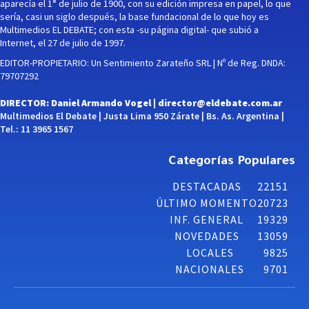
aparecía el 1° de julio de 1900, con su edición impresa en papel, lo que
sería, casi un siglo después, la base fundacional de lo que hoy es
Multimedios EL DEBATE; con esta -su página digital- que subió a
Internet, el 27 de julio de 1997.
EDITOR-PROPIETARIO: Un Sentimiento Zarateño SRL | Nº de Reg. DNDA:
79707292
DIRECTOR: Daniel Armando Vogel |
director@eldebate.com.ar
Multimedios El Debate | Justa Lima 950 Zárate | Bs. As. Argentina |
Tel.: 11 3965 1567
Categorías Populares
DESTACADAS
22151
ÚLTIMO MOMENTO
20723
INF. GENERAL
19329
NOVEDADES
13059
LOCALES
9825
NACIONALES
9701