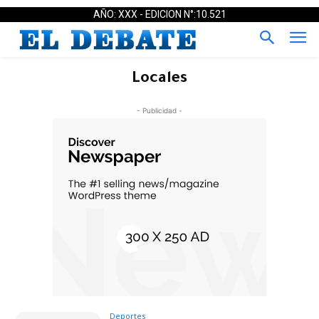
AÑO: XXX - EDICION N°:10.521
Locales
- Publicidad -
Deportes