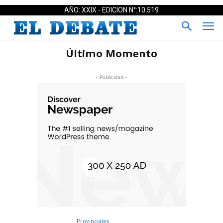
AÑO: XXIX - EDICION N°:10.519
Último Momento
- Publicidad -
Provinciales