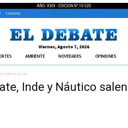
AÑO: XXIX - EDICION N°:10.520
d
Contacto
Viernes, Agosto 7, 2026
ORTES
AMBIENTE
NOVEDADES
OPINIONES
co salen a la ruta
ate, Inde y Náutico salen 