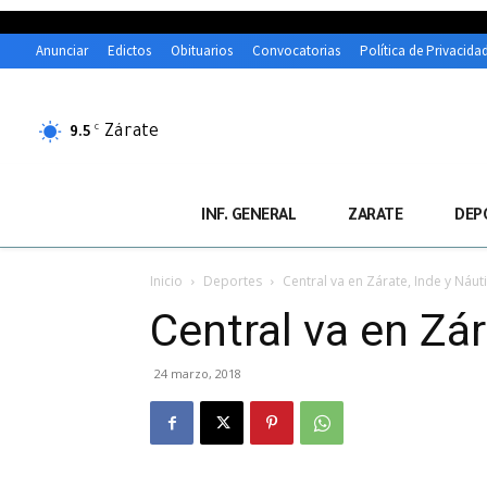
Anunciar
Edictos
Obituarios
Convocatorias
Política de Privacida
Zárate
C
9.5
INF. GENERAL
ZARATE
DEP
Inicio
Deportes
Central va en Zárate, Inde y Náuti
Central va en Zár
24 marzo, 2018