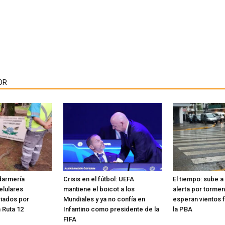
OR
darmería
Crisis en el fútbol: UEFA
El tiempo: sube a 
elulares
mantiene el boicot a los
alerta por tormen
viados por
Mundiales y ya no confía en
esperan vientos 
 Ruta 12
Infantino como presidente de la
la PBA
FIFA