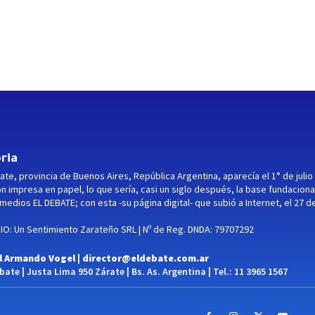
ria
ate, provincia de Buenos Aires, República Argentina, aparecía el 1° de julio
ón impresa en papel, lo que sería, casi un siglo después, la base fundaciona
medios EL DEBATE; con esta -su página digital- que subió a Internet, el 27 d
O: Un Sentimiento Zarateño SRL | Nº de Reg. DNDA: 79707292
l Armando Vogel |
director@eldebate.com.ar
ate | Justa Lima 950 Zárate | Bs. As. Argentina | Tel.: 11 3965 1567