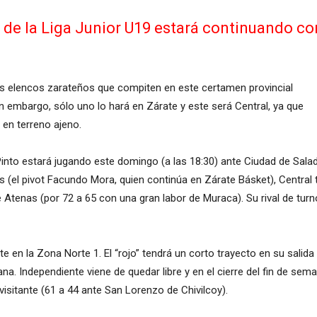
d de la Liga Junior U19 estará continuando c
os elencos zarateños que compiten en este certamen provincial
n embargo, sólo uno lo hará en Zárate y este será Central, ya que
 en terreno ajeno.
Pinto estará jugando este domingo (a las 18:30) ante Ciudad de Salad
 (el pivot Facundo Mora, quien continúa en Zárate Básket), Central t
tenas (por 72 a 65 con una gran labor de Muraca). Su rival de turn
e en la Zona Norte 1. El “rojo” tendrá un corto trayecto en su sali
na. Independiente viene de quedar libre y en el cierre del fin de s
visitante (61 a 44 ante San Lorenzo de Chivilcoy).