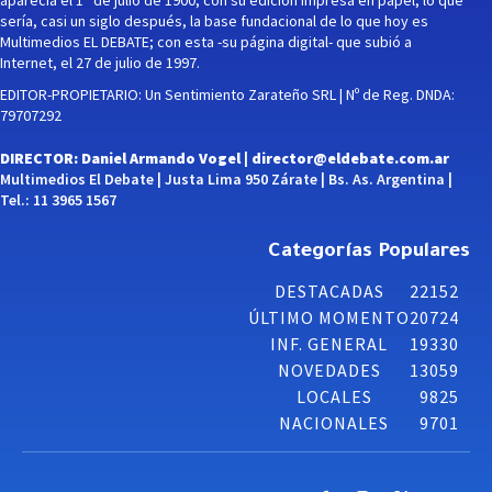
aparecía el 1° de julio de 1900, con su edición impresa en papel, lo que
sería, casi un siglo después, la base fundacional de lo que hoy es
Multimedios EL DEBATE; con esta -su página digital- que subió a
Internet, el 27 de julio de 1997.
EDITOR-PROPIETARIO: Un Sentimiento Zarateño SRL | Nº de Reg. DNDA:
79707292
DIRECTOR: Daniel Armando Vogel |
director@eldebate.com.ar
Multimedios El Debate | Justa Lima 950 Zárate | Bs. As. Argentina |
Tel.: 11 3965 1567
Categorías Populares
DESTACADAS
22152
ÚLTIMO MOMENTO
20724
INF. GENERAL
19330
NOVEDADES
13059
LOCALES
9825
NACIONALES
9701