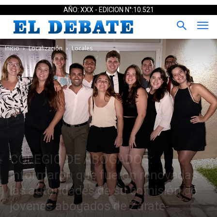
AÑO: XXX - EDICION N°:10.521
Inicio
Localización
Locales
COLEGIO DE ABOGADOS:
informaron que fueron renovadas
las autoridades de su comisión de
jóvenes abogados de Zárate-