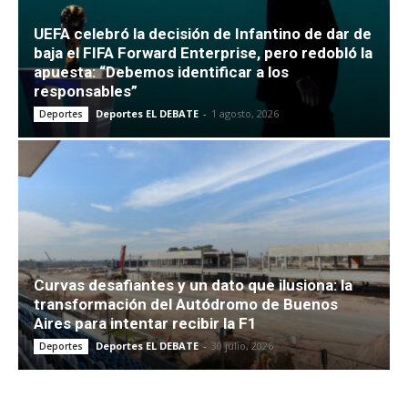
UEFA celebró la decisión de Infantino de dar de
baja el FIFA Forward Enterprise, pero redobló la
apuesta: “Debemos identificar a los
responsables”
Deportes EL DEBATE
-
1 agosto, 2026
Deportes
Curvas desafiantes y un dato que ilusiona: la
transformación del Autódromo de Buenos
Aires para intentar recibir la F1
Deportes EL DEBATE
-
30 julio, 2026
Deportes