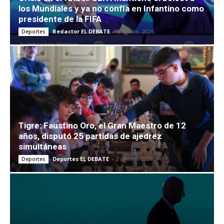
los Mundiales y ya no confía en Infantino como
presidente de la FIFA
Redactor EL DEBATE
-
6 agosto, 2026
Deportes
Tigre: Faustino Oro, el Gran Maestro de 12
años, disputó 25 partidas de ajedrez
simultáneas
Deportes EL DEBATE
-
3 agosto, 2026
Deportes