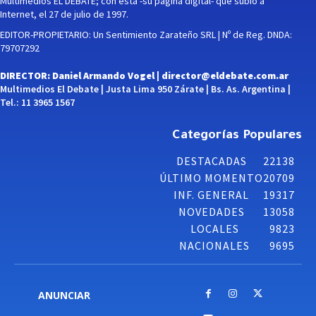
Multimedios EL DEBATE; con esta -su página digital- que subió a
Internet, el 27 de julio de 1997.
EDITOR-PROPIETARIO: Un Sentimiento Zarateño SRL | Nº de Reg. DNDA:
79707292
DIRECTOR: Daniel Armando Vogel |
director@eldebate.com.ar
Multimedios El Debate | Justa Lima 950 Zárate | Bs. As. Argentina |
Tel.: 11 3965 1567
Categorías Populares
DESTACADAS
22138
ÚLTIMO MOMENTO
20709
INF. GENERAL
19317
NOVEDADES
13058
LOCALES
9823
NACIONALES
9695
ANUNCIAR