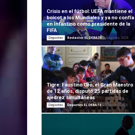
Crisis en el fútbol: UEFA mantiene el
boicot a los Mundiales y ya no confía
en Infantino como presidente de la
FIFA
Redactor EL DEBATE
-
6 agosto, 2026
Deportes
Tigre: Faustino Oro, el Gran Maestro
de 12 años, disputó 25 partidas de
ajedrez simultáneas
Deportes EL DEBATE
-
3 agosto, 2026
Deportes