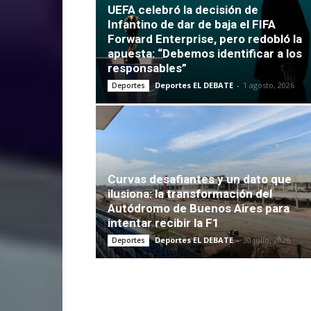
UEFA celebró la decisión de
Infantino de dar de baja el FIFA
Forward Enterprise, pero redobló la
apuesta: “Debemos identificar a los
responsables”
Deportes EL DEBATE
-
1 agosto, 2026
Deportes
Curvas desafiantes y un dato que
ilusiona: la transformación del
Autódromo de Buenos Aires para
intentar recibir la F1
Deportes EL DEBATE
-
30 julio, 2026
Deportes