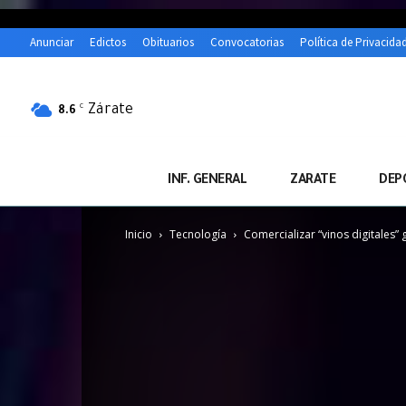
Anunciar
Edictos
Obituarios
Convocatorias
Política de Privacida
Zárate
C
8.6
INF. GENERAL
ZARATE
DEP
Inicio
Tecnología
Comercializar “vinos digitales”