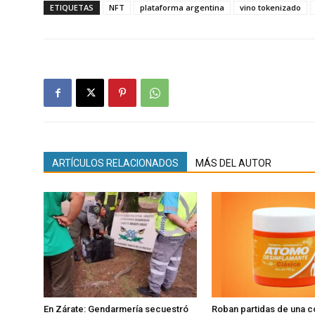
ETIQUETAS
NFT
plataforma argentina
vino tokenizado
ARTÍCULOS RELACIONADOS
MÁS DEL AUTOR
En Zárate: Gendarmería secuestró
Roban partidas de una 