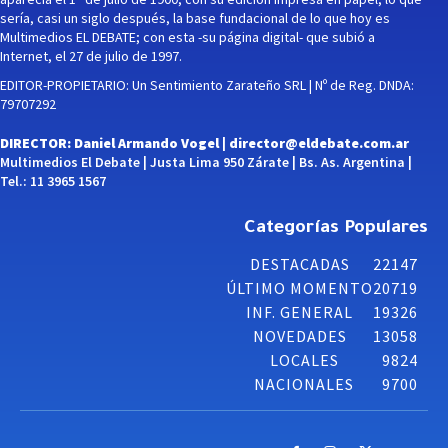
sería, casi un siglo después, la base fundacional de lo que hoy es
Multimedios EL DEBATE; con esta -su página digital- que subió a
Internet, el 27 de julio de 1997.
EDITOR-PROPIETARIO: Un Sentimiento Zarateño SRL | Nº de Reg. DNDA:
79707292
DIRECTOR: Daniel Armando Vogel |
director@eldebate.com.ar
Multimedios El Debate | Justa Lima 950 Zárate | Bs. As. Argentina |
Tel.: 11 3965 1567
Categorías Populares
DESTACADAS
22147
ÚLTIMO MOMENTO
20719
INF. GENERAL
19326
NOVEDADES
13058
LOCALES
9824
NACIONALES
9700