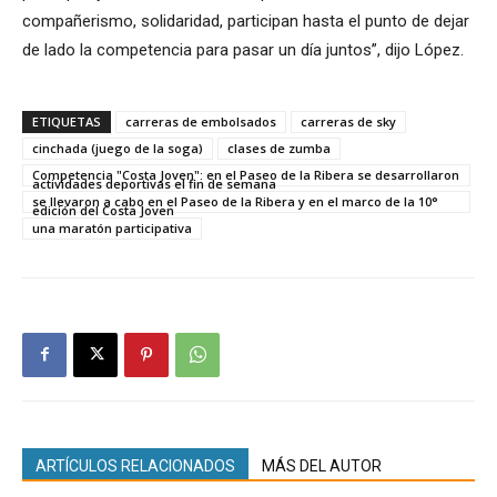
compañerismo, solidaridad, participan hasta el punto de dejar
de lado la competencia para pasar un día juntos”, dijo López.
ETIQUETAS
carreras de embolsados
carreras de sky
cinchada (juego de la soga)
clases de zumba
Competencia "Costa Joven": en el Paseo de la Ribera se desarrollaron
actividades deportivas el fin de semana
se llevaron a cabo en el Paseo de la Ribera y en el marco de la 10°
edición del Costa Joven
una maratón participativa
ARTÍCULOS RELACIONADOS
MÁS DEL AUTOR