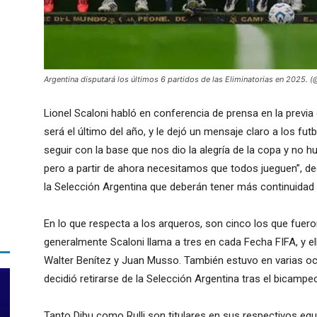
Argentina disputará los últimos 6 partidos de las Eliminatorias en 2025. (
Lionel Scaloni habló en conferencia de prensa en la previa 
será el último del año, y le dejó un mensaje claro a los f
seguir con la base que nos dio la alegría de la copa y no h
pero a partir de ahora necesitamos que todos jueguen”, dec
la Selección Argentina que deberán tener más continuidad si
En lo que respecta a los arqueros, son cinco los que fue
generalmente Scaloni llama a tres en cada Fecha FIFA, y el
Walter Benítez y Juan Musso. También estuvo en varias oc
decidió retirarse de la Selección Argentina tras el bicam
Tanto Dibu como Rulli son titulares en sus respectivos equ