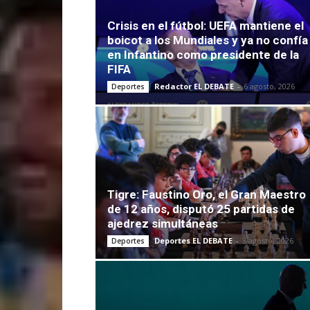
Crisis en el fútbol: UEFA mantiene el
boicot a los Mundiales y ya no confía
en Infantino como presidente de la
FIFA
Redactor EL DEBATE
-
6 agosto, 2026
Deportes
Tigre: Faustino Oro, el Gran Maestro
de 12 años, disputó 25 partidas de
ajedrez simultáneas
Deportes EL DEBATE
-
3 agosto, 2026
Deportes