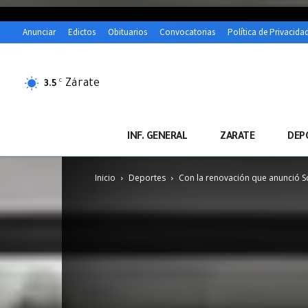
Anunciar
Edictos
Obituarios
Convocatorias
Política de Privacida
Zárate
C
3.5
INF. GENERAL
ZARATE
DEP
Inicio
Deportes
Con la renovación que anunció Sc