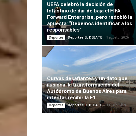
UEFA celebró la decisión de
Infantino de dar de baja el FIFA
Forward Enterprise, pero redobló la
apuesta: “Debemos identificar a los
responsables”
Deportes EL DEBATE
-
1 agosto, 2026
Deportes
Curvas desafiantes y un dato que
ilusiona: la transformación del
Autódromo de Buenos Aires para
intentar recibir la F1
Deportes EL DEBATE
-
30 julio, 2026
Deportes