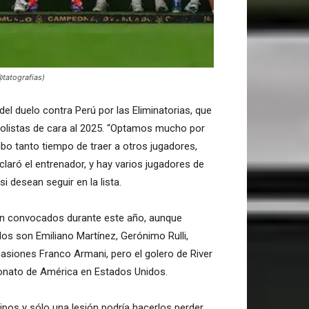
@tatografias)
del duelo contra Perú por las Eliminatorias, que
utbolistas de cara al 2025. “Optamos mucho por
ubo tanto tiempo de traer a otros jugadores,
laró el entrenador, y hay varios jugadores de
 desean seguir en la lista.
ron convocados durante este año, aunque
los son Emiliano Martínez, Gerónimo Rulli,
asiones Franco Armani, pero el golero de River
peonato de América en Estados Unidos.
ipos y sólo una lesión podría hacerlos perder