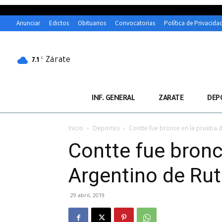
Anunciar
Edictos
Obituarios
Convocatorias
Política de Privacida
Zárate
C
7.1
INF. GENERAL
ZARATE
DEP
Inicio
Deportes
Contte fue bronce en la prueba d
Contte fue bronc
Argentino de Ru
29 abril, 2019