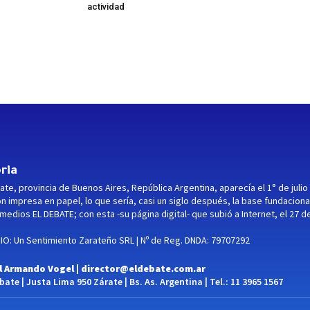
actividad
ria
ate, provincia de Buenos Aires, República Argentina, aparecía el 1° de julio
ón impresa en papel, lo que sería, casi un siglo después, la base fundaciona
medios EL DEBATE; con esta -su página digital- que subió a Internet, el 27 d
O: Un Sentimiento Zarateño SRL | Nº de Reg. DNDA: 79707292
l Armando Vogel |
director@eldebate.com.ar
ate | Justa Lima 950 Zárate | Bs. As. Argentina | Tel.: 11 3965 1567