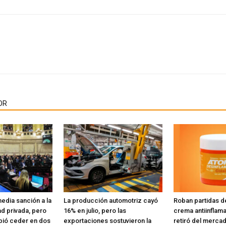
OR
edia sanción a la
La producción automotriz cayó
Roban partidas d
d privada, pero
16% en julio, pero las
crema antiinflama
bió ceder en dos
exportaciones sostuvieron la
retiró del merca