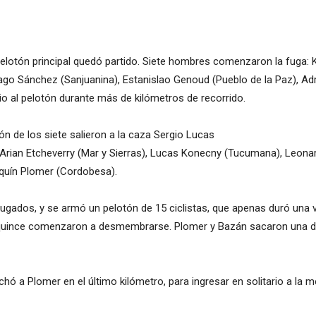
elotón principal quedó partido. Siete hombres comenzaron la fuga:
o Sánchez (Sanjuanina), Estanislao Genoud (Pueblo de la Paz), Adri
o al pelotón durante más de kilómetros de recorrido.
ón de los siete salieron a la caza Sergio Lucas
 Arian Etcheverry (Mar y Sierras), Lucas Konecny (Tucumana), Leon
aquín Plomer (Cordobesa).
fugados, y se armó un pelotón de 15 ciclistas, que apenas duró una v
los quince comenzaron a desmembrarse. Plomer y Bazán sacaron una d
hó a Plomer en el último kilómetro, para ingresar en solitario a la 