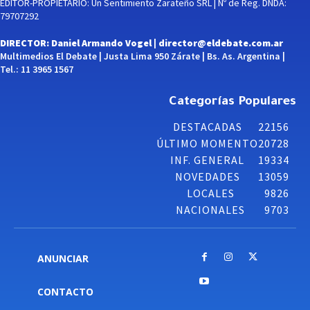
EDITOR-PROPIETARIO: Un Sentimiento Zarateño SRL | Nº de Reg. DNDA:
79707292
DIRECTOR: Daniel Armando Vogel |
director@eldebate.com.ar
Multimedios El Debate | Justa Lima 950 Zárate | Bs. As. Argentina |
Tel.: 11 3965 1567
Categorías Populares
DESTACADAS
22156
ÚLTIMO MOMENTO
20728
INF. GENERAL
19334
NOVEDADES
13059
LOCALES
9826
NACIONALES
9703
ANUNCIAR
CONTACTO