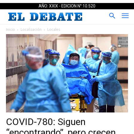
AÑO: XXIX - EDICION N°:10.520
Inicio
Localización
Locales
COVID-780: Siguen
“encontrando”, pero crecen