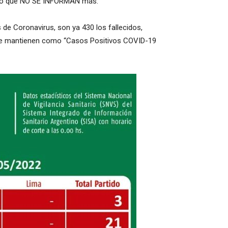
ado que NO SE INFORMAN más.
de Coronavirus, son ya 430 los fallecidos,
 se mantienen como “Casos Positivos COVID-19