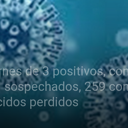
nes de 3 positivos, co
9 sospechados, 259 co
cidos perdidos