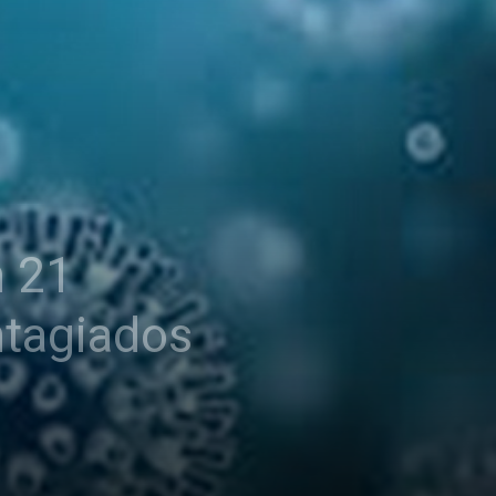
n 21
ntagiados