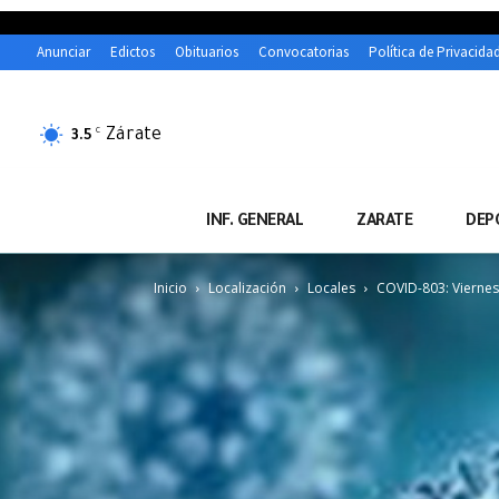
Anunciar
Edictos
Obituarios
Convocatorias
Política de Privacida
Zárate
C
3.5
INF. GENERAL
ZARATE
DEP
Inicio
Localización
Locales
COVID-803: Viernes