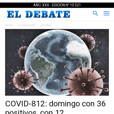
AÑO: XXX - EDICION N°:10.521
Inicio
Localización
Locales
COVID-812: domingo con 36
positivos, con 12