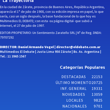
La Trayectoria
En la ciudad de Zárate, provincia de Buenos Aires, República Argentina,
aparecía el 1° de julio de 1900, con su edición impresa en papel, lo que
sería, casi un siglo después, la base fundacional de lo que hoy es
Multimedios EL DEBATE; con esta -su página digital- que subió a
Internet, el 27 de julio de 1997.
EDITOR-PROPIETARIO: Un Sentimiento Zarateño SRL | Nº de Reg. DNDA:
79707292
DIRECTOR: Daniel Armando Vogel |
director@eldebate.com.ar
Multimedios El Debate | Justa Lima 950 Zárate | Bs. As. Argentina |
Tel.: 11 3965 1567
Categorías Populares
DESTACADAS
22153
ÚLTIMO MOMENTO
20725
INF. GENERAL
19331
NOVEDADES
13059
LOCALES
9825
NACIONALES
9701