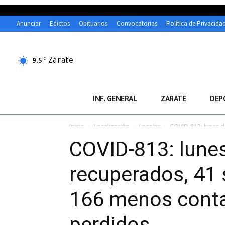
Anunciar
Edictos
Obituarios
Convocatorias
Política de Privacida
Zárate
C
9.5
INF. GENERAL
ZARATE
DEP
Inicio
Localización
Locales
COVID-813: lunes d
COVID-813: lunes
recuperados, 41
166 menos contag
perdidos