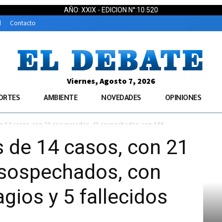
AÑO: XXIX - EDICION N°:10.520
d
Contacto
Viernes, Agosto 7, 2026
ORTES
AMBIENTE
NOVEDADES
OPINIONES
e 14 casos, con 21 recuperados, 41 sospechados, con 166...
 de 14 casos, con 21
 sospechados, con
ios y 5 fallecidos