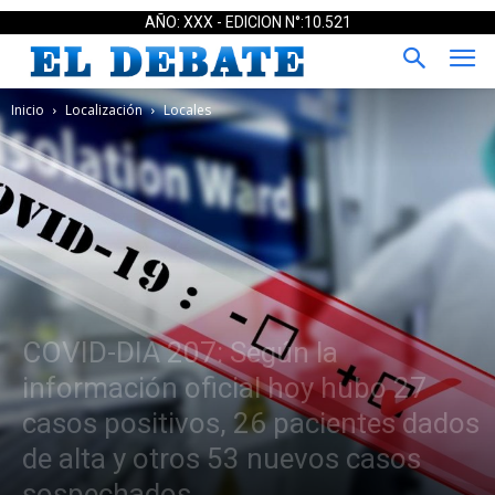
AÑO: XXX - EDICION N°:10.521
Inicio
Localización
Locales
COVID-DIA 207: Según la
información oficial hoy hubo 27
casos positivos, 26 pacientes dados
de alta y otros 53 nuevos casos
sospechados