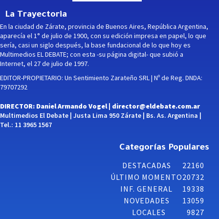
La Trayectoria
En la ciudad de Zárate, provincia de Buenos Aires, República Argentina,
aparecía el 1° de julio de 1900, con su edición impresa en papel, lo que
sería, casi un siglo después, la base fundacional de lo que hoy es
Multimedios EL DEBATE; con esta -su página digital- que subió a
Internet, el 27 de julio de 1997.
EDITOR-PROPIETARIO: Un Sentimiento Zarateño SRL | Nº de Reg. DNDA:
79707292
DIRECTOR: Daniel Armando Vogel |
director@eldebate.com.ar
Multimedios El Debate | Justa Lima 950 Zárate | Bs. As. Argentina |
Tel.: 11 3965 1567
Categorías Populares
DESTACADAS
22160
ÚLTIMO MOMENTO
20732
INF. GENERAL
19338
NOVEDADES
13059
LOCALES
9827