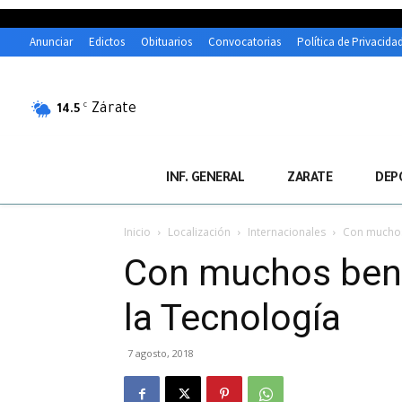
Anunciar
Edictos
Obituarios
Convocatorias
Política de Privacida
Zárate
C
14.5
INF. GENERAL
ZARATE
DEP
Inicio
Localización
Internacionales
Con muchos 
Con muchos benef
la Tecnología
7 agosto, 2018