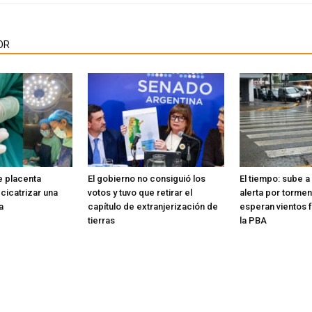
OR
 placenta
El gobierno no consiguió los
El tiempo: sube a 
cicatrizar una
votos y tuvo que retirar el
alerta por tormen
a
capítulo de extranjerización de
esperan vientos 
tierras
la PBA