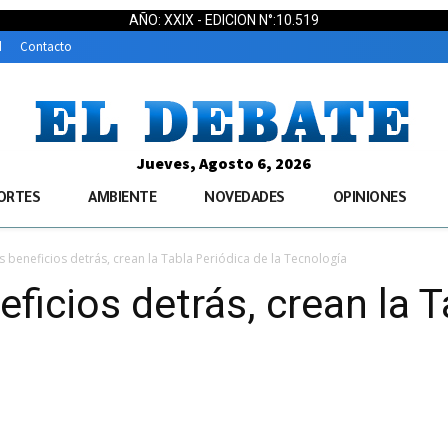
AÑO: XXIX - EDICION N°:10.519
d
Contacto
Jueves, Agosto 6, 2026
ORTES
AMBIENTE
NOVEDADES
OPINIONES
beneficios detrás, crean la Tabla Periódica de la Tecnología
icios detrás, crean la T