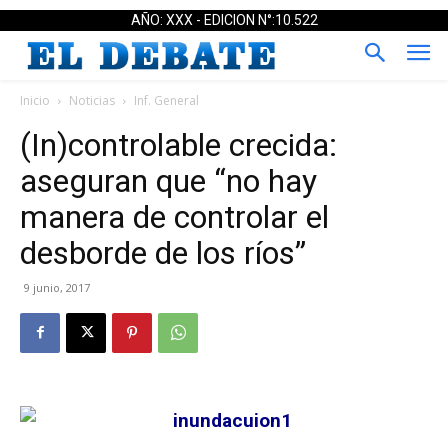
AÑO: XXX - EDICION N°:10.522
Inicio
Noticias
Inf. General
(In)controlable crecida:
aseguran que “no hay
manera de controlar el
desborde de los ríos”
9 junio, 2017