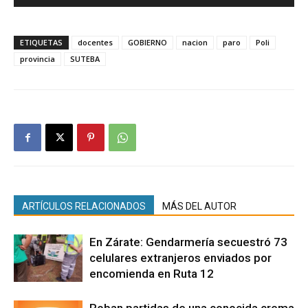
ETIQUETAS
docentes
GOBIERNO
nacion
paro
Poli
provincia
SUTEBA
ARTÍCULOS RELACIONADOS
MÁS DEL AUTOR
En Zárate: Gendarmería secuestró 73
celulares extranjeros enviados por
encomienda en Ruta 12
Roban partidas de una conocida crema